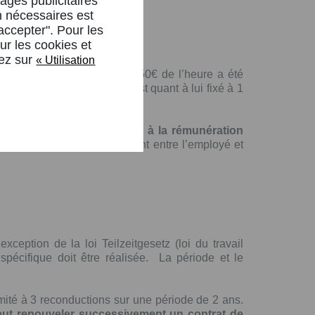
ages publicitaires
n nécessaires est
 accepter". Pour les
ur les cookies et
uez sur
« Utilisation
is, un salaire minimum de 8,50€ de l’heure a été
oissance (SMIC) mensuel est quant à lui fixé à 1
laire ne peut être inférieur à la rémunération
ation se fait individuellement entre l’employé et
eption de la loi Teilzeitgesetz (loi du travail
pécifique doit être réalisée. La période et le
imité à 3 reconductions sur une période de 2 ans.
eut renouveler successivement un contrat de