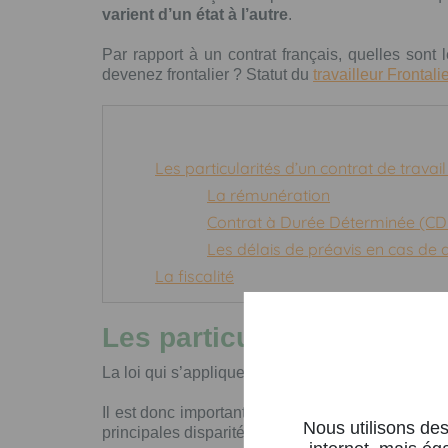
varient d’un état à l’autre
.
Par rapport à un contrat français, quelles sont 
devenez frontalier ? Statut du
travailleur Frontal
Les particularités d’un contrat de trava
La rémunération
Contrat à Durée Déterminée (CDD
Les délais de préavis en cas de
La fiscalité
Les particularités d’un c
La loi qui s’applique pour un frontalier exerçant 
Il est donc important pour un frontalier de
s’info
Nous utilisons des
principales disparités sont les suivantes :