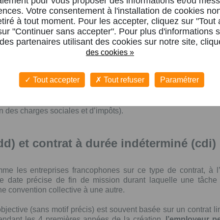
alement pour vous proposer des informations et/ou mess
ences. Votre consentement à l'installation de cookies no
retiré à tout moment. Pour les accepter, cliquez sur "Tout
 sur "Continuer sans accepter". Pour plus d'informations s
e des partenaires utilisant des cookies sur notre site, cliq
t 2015 il n’y avait pas de salaire minimum établi. Mais depu
des cookies »
en 2018. En France, le Salaire Minimum Interprofessionnel de Cr
Tout accepter
Tout refuser
Paramétrer
attachée à des accords de branche, le minimum varie.
Votre sa
ive
qui concerne le secteur d’activité de la société. La rémunér
on des charges sociales et d’impôts).
dd) et contrat à durée indéterminé (cdi)
les entreprises francophones sur ce type de contrat, à l’exc
e date précise de fin de mission durant laquelle une tâche s
e convention collective à une autre.
objective (sans motif précis) est souvent basée sur un contrat l
pendant les 4 premières années de la création,
l’employeur p