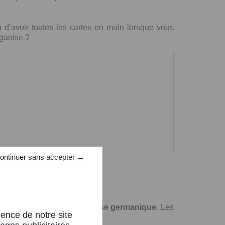
in d’avoir toutes les cartes en main lorsque vous
ganise ?
X
, est la loi allemande.
 un poste dans une entreprise germanique
. Les
ience de notre site