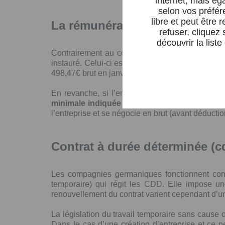
internet, mais ég
selon vos préfér
libre et peut être 
la rémunération
refuser, cliquez
découvrir la list
Contrairement au code du travail français, avan
instauré. Celui-ci est passé à 8,84€ par heure 
498,47€ brut en janvier 2018.
En revanche, si l’entreprise germanique est r
minimale indiquée dans la convention collect
l’entreprise et se négocie en brut (avant déducti
contrat à durée déterminée (c
Les compagnies germaniques fonctionnent comme 
temporaire) qui régit les CDD. Elle impose un
renouvellement du contrat varient cependant d’un
La législation du travail temporaire sans cause 
Dans le cas d’une création d’entreprise et ce 