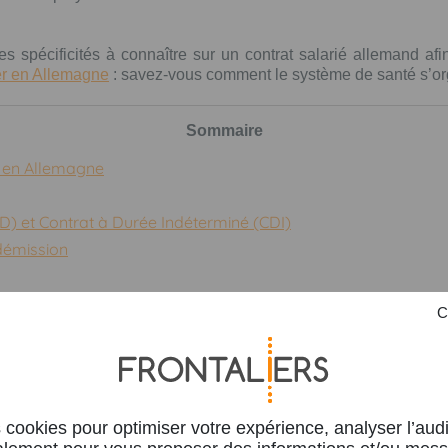
les spécificités à connaître sur un contrat salarié allemand af
ier en Allemagne
: savez-vous comment le système de santé s’or
Sommaire
il en Allemagne
) et Contrat à Durée Indéterminé (CDI)
 démission
ontrat de travail en Allemagne
une activité salariale en Allemagne et qui est domicilié en France
rmer des différences entre les deux pays avant d’accepter
 cookies pour optimiser votre expérience, analyser l’aud